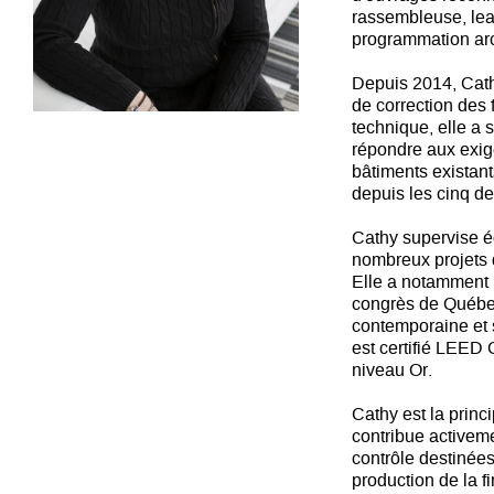
rassembleuse, lead
programmation arch
Depuis 2014, Cathy
de correction des
technique, elle a
répondre aux exige
bâtiments existant
depuis les cinq d
Cathy supervise é
nombreux projets d
Elle a notamment p
congrès de Québec
contemporaine et 
est certifié LEE
niveau Or.
Cathy est la princ
contribue activeme
contrôle destinées 
production de la f