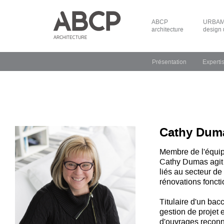
ABCP
URBAM 
architecture
design 
Présentation
Experti
Cathy Dum
Membre de l'équip
Cathy Dumas agit 
liés au secteur de
rénovations foncti
Titulaire d'un bacc
gestion de projet 
d'ouvrages reconn