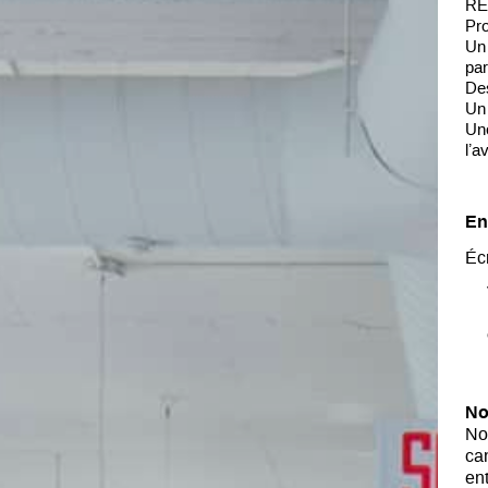
REE
Pro
Un 
par
Des
Un 
Une
l’a
En
Éc
No
No
ca
en