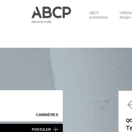
ABCP
URBAM 
architecture
design 
CARRIÈRES
Q
+
Te
POSTULER