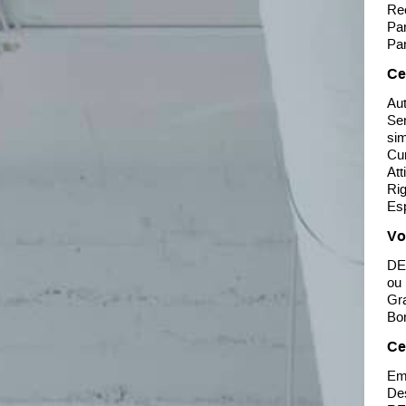
Rec
Par
Par
Ce
Au
Sen
si
Cur
Att
Rig
Esp
Vo
DEC
ou
Gra
Bon
Ce
Emp
Des