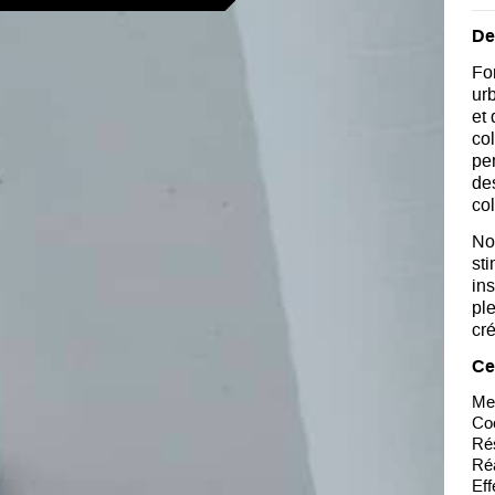
De
Fo
ur
et 
co
pe
de
col
No
st
ins
ple
cré
Ce
Met
Coo
Rés
Réa
Eff