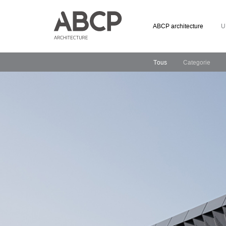
ABCP architecture
U
Tous
Categorie